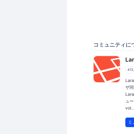
コミュニティに
La
47
La
ザ同
Lar
ュース
vol..