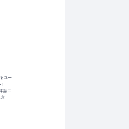
よるユー
い！
 日本語ニ
東京