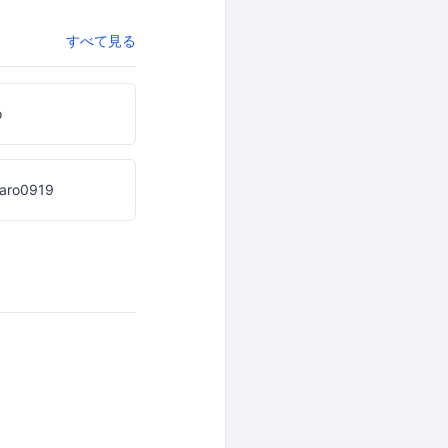
すべて見る
o
taro0919